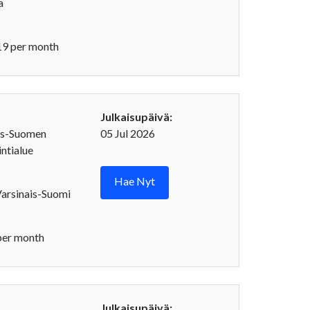
a
9 per month
Julkaisupäivä:
is-Suomen
05 Jul 2026
ntialue
Hae Nyt
Varsinais-Suomi
per month
Julkaisupäivä: