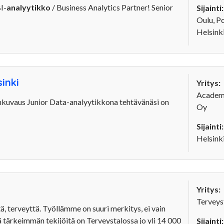
BI-
analyytikko
/ Business Analytics Partner! Senior
Sijainti:
Oulu, P
Helsink
sinki
Yritys:
Academi
vänkuvaus Junior Data-analyytikkona tehtävänäsi on
Oy
Sijainti:
Helsink
Yritys:
Terveys
terveyttä. Työllämme on suuri merkitys, ei vain
 tärkeimmän tekijöitä on Terveystalossa jo yli 14 000
Sijainti: