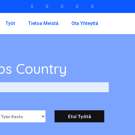
Työt
Tietoa Meistä
Ota Yhteyttä
bs Country
Country per Analyytikko