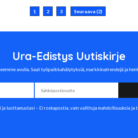
1
2
3
Seuraava (2)
Ura-Edistys Uutiskirje
kirjeemme avulla. Saat työpaikkahälytyksiä, markkinatrendejä ja hen
a luottamustasi – Ei roskapostia, vain valittuja mahdollisuuksia ja 