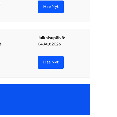
i
Hae Nyt
Julkaisupäivä:
ä
04 Aug 2026
Hae Nyt