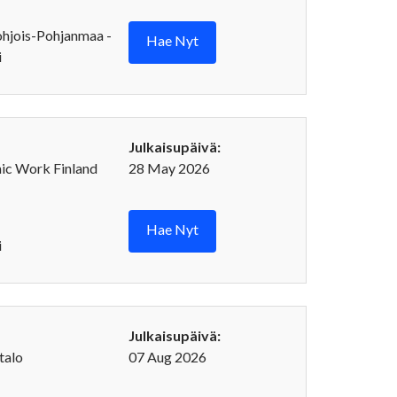
ohjois-Pohjanmaa -
Hae Nyt
i
Julkaisupäivä:
c Work Finland
28 May 2026
Hae Nyt
i
Julkaisupäivä:
talo
07 Aug 2026