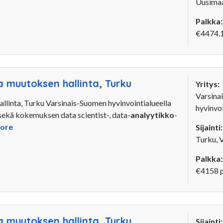
Uusima
Palkka:
€4474.1
a muutoksen hallinta, Turku
Yritys:
Varsina
allinta, Turku Varsinais-Suomen hyvinvointialueella
hyvinvoi
 sekä kokemuksen data scientist-, data-
analyytikko
-
ore
Sijainti:
Turku, 
Palkka:
€4158 
a muutoksen hallinta, Turku
Sijainti: