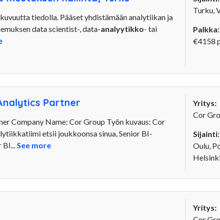
Turku, 
kuvuutta tiedolla. Pääset yhdistämään analytiikan ja
kemuksen data scientist-, data-
analyytikko
- tai
Palkka:
e
€4158 
Analytics Partner
Yritys:
Cor Gr
rtner Company Name: Cor Group Työn kuvaus: Cor
lytiikkatiimi etsii joukkoonsa sinua, Senior BI-
Sijainti:
 BI...
See more
Oulu, P
Helsink
Yritys:
Cor Gr