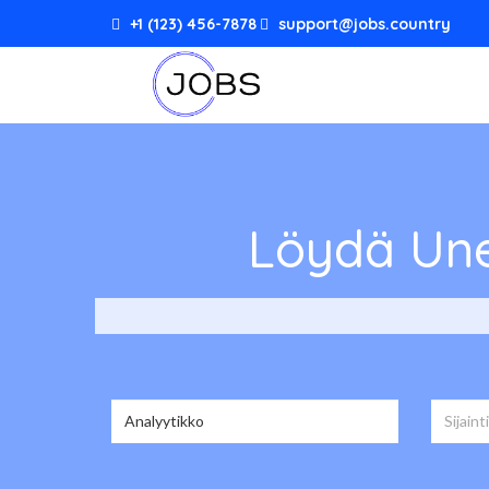
+1 (123) 456-7878
support@jobs.country
Löydä Une
Valitse seuraavista 27