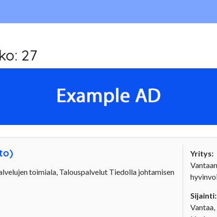
ko: 27
to)
Yritys:
Vantaan
velujen toimiala, Talouspalvelut Tiedolla johtamisen
hyvinvoi
Sijainti:
Vantaa, 