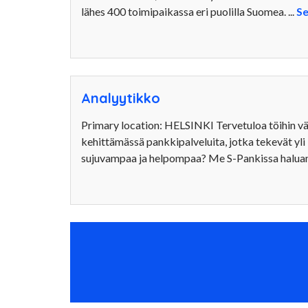
lähes 400 toimipaikassa eri puolilla Suomea. ...
S
Analyytikko
Primary location: HELSINKI Tervetuloa töihin vä
kehittämässä pankkipalveluita, jotka tekevät yl
sujuvampaa ja helpompaa? Me S-Pankissa haluam