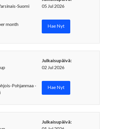
Varsinais-Suomi
05 Jul 2026
per month
Hae Nyt
Julkaisupäivä:
oup
02 Jul 2026
ohjois-Pohjanmaa -
Hae Nyt
i
Julkaisupäivä:
oup
01 Jul 2026