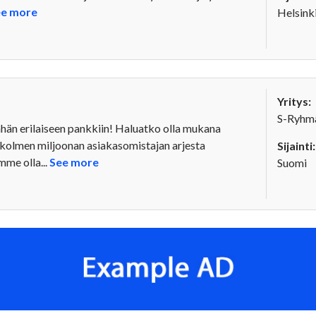
ee more
Helsink
Yritys:
S-Ryhm
hän erilaiseen pankkiin! Haluatko olla mukana
i kolmen miljoonan asiakasomistajan arjesta
Sijainti:
me olla...
See more
Suomi