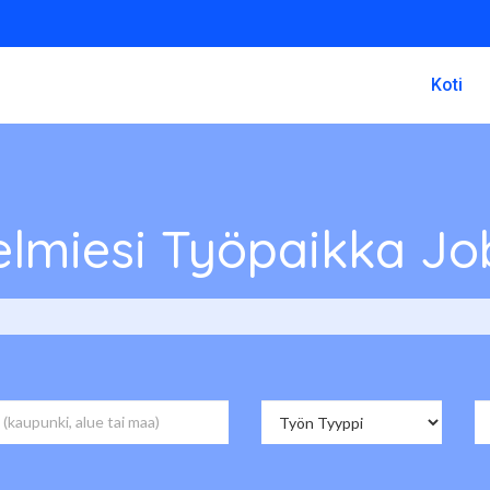
Koti
lmiesi Työpaikka Jo
 Avoimet Työpaikat päälle Jobs 