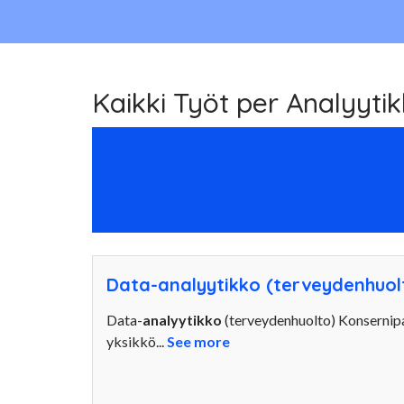
Kaikki Työt per Analyytik
Data-analyytikko (terveydenhuol
Data-
analyytikko
(terveydenhuolto) Konsernipal
yksikkö...
See more