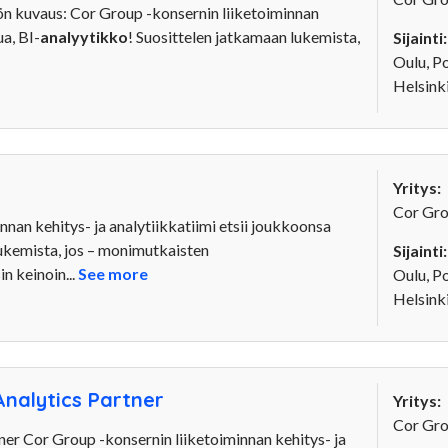
kuvaus: Cor Group -konsernin liiketoiminnan
ua, BI-
analyytikko
! Suosittelen jatkamaan lukemista,
Sijainti:
Oulu, P
Helsink
Yritys:
Cor Gr
nan kehitys- ja analytiikkatiimi etsii joukkoonsa
lukemista, jos – monimutkaisten
Sijainti:
n keinoin...
See more
Oulu, P
Helsink
Analytics Partner
Yritys:
Cor Gr
ner Cor Group -konsernin liiketoiminnan kehitys- ja