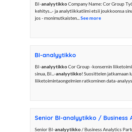
BI-
analyytikko
Company Name: Cor Group Työn 
kehitys...- ja analytiikkatiimi etsii joukkoonsa sin
jos - monimutkaisten...
See more
BI-analyytikko
BI-
analyytikko
Cor Group -konsernin liiketoimin
sinua, BI...-
analyytikko
! Suosittelen jatkamaan 
liiketoimintaongelmien ratkominen data-analyysi
Senior BI-analyytikko / Business 
Senior BI-
analyytikko
/ Business Analytics Part