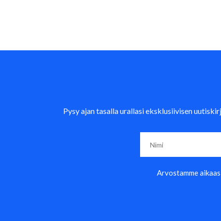
Pysy ajan tasalla urallasi eksklusiivisen uutis
Arvostamme aikaasi j