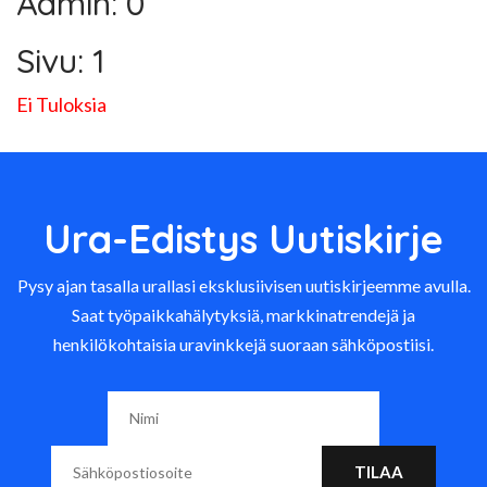
Admin: 0
Sivu: 1
Ei Tuloksia
Ura-Edistys Uutiskirje
Pysy ajan tasalla urallasi eksklusiivisen uutiskirjeemme avulla.
Saat työpaikkahälytyksiä, markkinatrendejä ja
henkilökohtaisia uravinkkejä suoraan sähköpostiisi.