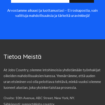
Arvostamme aikaasi ja luottamustasi – Ei roskapostia, vain
valittuja mahdollisuuksia ja tärkeitä uravinkkejä!
Tietoa Meistä
At Jobs Country, olemme intohimoisia yhdistämään työnhakijat
oikeiden mahdollisuuksien kanssa. Ymmärrämme, että uuden
uran etsiminen voi olla pelottava tehtävä, minkä vuoksi olemme
luoneet alustan, joka yksinkertaistaa prosessia.
Osoite: 10th Avenue, ABC Street, New York, NY.
Sähköposti: support@jobs.country