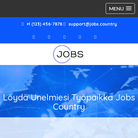
MENU
+1 (123) 456-7878
support@jobs.country
Löydä Unelmiesi Työpaikka Jobs
Country
Valitse seuraavista 0 Avoimet
Työpaikat päälle Jobs Country