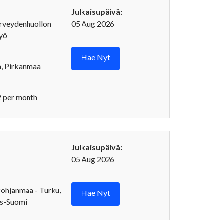
Julkaisupäivä:
rveydenhuollon
05 Aug 2026
työ
Hae Nyt
a, Pirkanmaa
 per month
Julkaisupäivä:
05 Aug 2026
Pohjanmaa - Turku,
Hae Nyt
is-Suomi