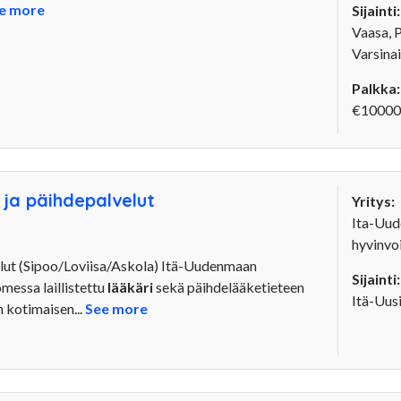
e more
Sijainti:
Vaasa, 
Varsina
Palkka:
€10000
 ja päihdepalvelut
Yritys:
Ita-Uu
hyvinvoi
velut (Sipoo/Loviisa/Askola) Itä-Uudenmaan
Sijainti:
messa laillistettu
lääkäri
sekä päihdelääketieteen
Itä-Uus
 kotimaisen...
See more