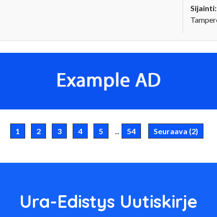
Sijainti:
Tampere
1
2
3
4
5
...
54
Seuraava (2)
Ura-Edistys Uutiskirje