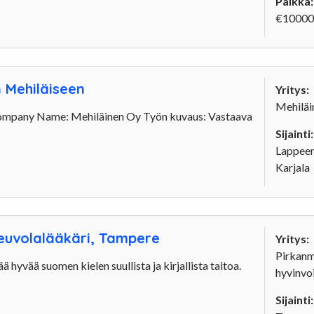
Palkka:
€10000
 Mehiläiseen
Yritys:
Mehiläi
ompany Name: Mehiläinen Oy Työn kuvaus: Vastaava
Sijainti:
Lappeen
Karjala
neuvolalääkäri, Tampere
Yritys:
Pirkan
ä hyvää suomen kielen suullista ja kirjallista taitoa.
hyvinvoi
Sijainti: