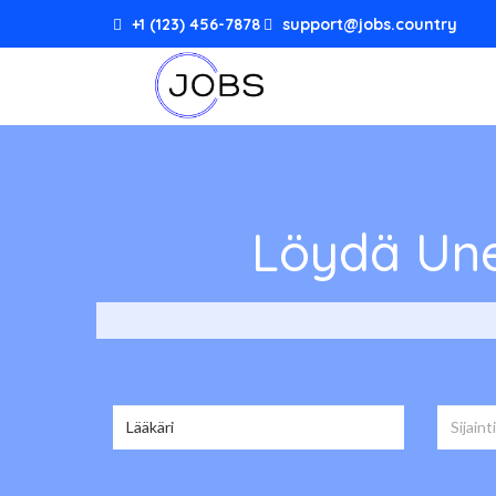
+1 (123) 456-7878
support@jobs.country
Löydä Une
Valitse seuraavista 