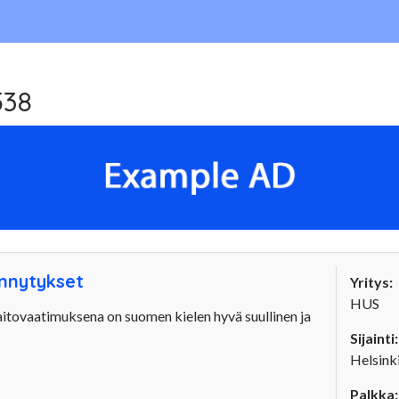
538
ynnytykset
Yritys:
HUS
itaitovaatimuksena on suomen kielen hyvä suullinen ja
Sijainti:
Helsink
Palkka: