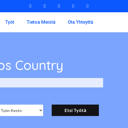
Työt
Tietoa Meistä
Ota Yhteyttä
bs Country
s Country per Lääkäri