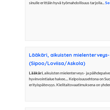
sinulle erittäin hyvä työmahdollisuus tarjolla...
Se
Lääkäri, aikuisten mielenterveys-
(Sipoo/Loviisa/Askola)
Lääkäri
, aikuisten mielenterveys- ja päihdepal
hyvinvointialue hakee.... Kelpoisuusehtona on Suo
erityispätevyys. Kielitaitovaatimuksena on yhden