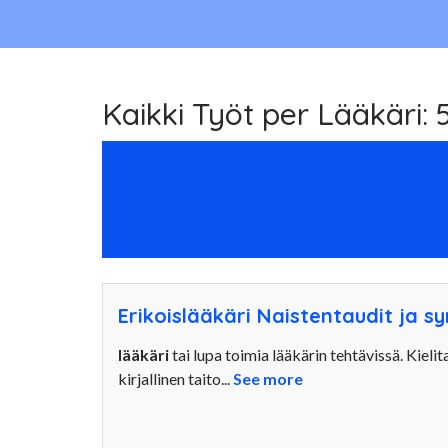
Kaikki Työt per Lääkäri: 
Erikoislääkäri Naistentaudit ja s
lääkäri
tai lupa toimia lääkärin tehtävissä. Kiel
kirjallinen taito...
See more