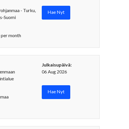
Pohjanmaa - Turku,
Hae Nyt
is-Suomi
 per month
Julkaisupäivä:
denmaan
06 Aug 2026
ntialue
Hae Nyt
imaa