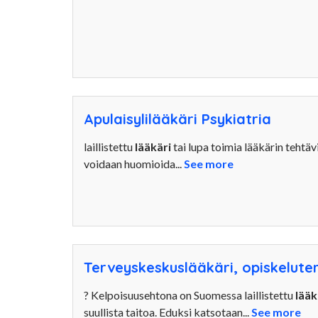
Apulaisylilääkäri Psykiatria
laillistettu
lääkäri
tai lupa toimia lääkärin tehtä
voidaan huomioida...
See more
Terveyskeskuslääkäri, opiskelut
? Kelpoisuusehtona on Suomessa laillistettu
lääk
suullista taitoa. Eduksi katsotaan...
See more