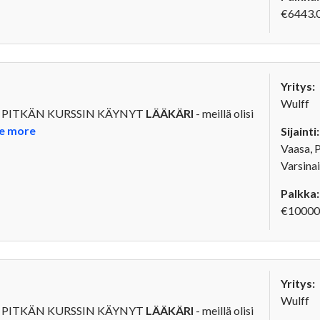
€6443.0
Yritys:
Wulff
i PITKÄN KURSSIN KÄYNYT
LÄÄKÄRI
- meillä olisi
e more
Sijainti:
Vaasa, 
Varsina
Palkka:
€10000
Yritys:
Wulff
i PITKÄN KURSSIN KÄYNYT
LÄÄKÄRI
- meillä olisi