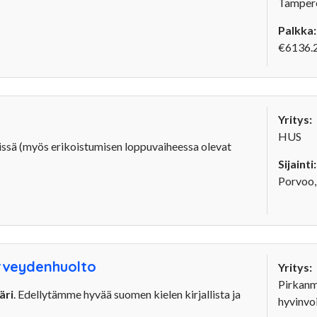
Tampere
Palkka:
€6136.2
Yritys:
HUS
vissä (myös erikoistumisen loppuvaiheessa olevat
Sijainti:
Porvoo,
erveydenhuolto
Yritys:
Pirkan
äri
. Edellytämme hyvää suomen kielen kirjallista ja
hyvinvoi