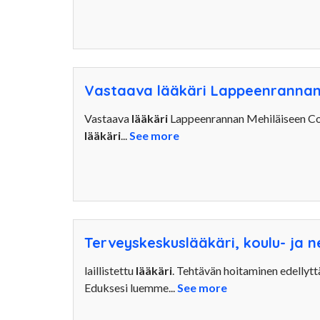
Vastaava lääkäri Lappeenrannan
Vastaava
lääkäri
Lappeenrannan Mehiläiseen C
lääkäri
...
See more
Terveyskeskuslääkäri, koulu- ja 
laillistettu
lääkäri
. Tehtävän hoitaminen edellyttä
Eduksesi luemme...
See more