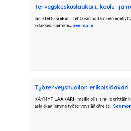
Terveyskeskuslääkäri, koulu- ja 
laillistettu
lääkäri
. Tehtävän hoitaminen edellyttä
Eduksesi luemme...
See more
Työterveyshuollon erikoislääkäri
KÄYNYT
LÄÄKÄRI
- meillä olisi sinulle erittäi
asiakkaallemme työterveyslääkäreitä...
See mo