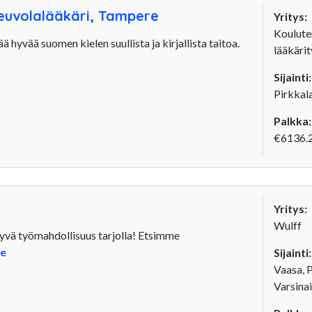
neuvolalääkäri, Tampere
Yritys:
Koulute
ä hyvää suomen kielen suullista ja kirjallista taitoa.
lääkäri
Sijainti:
Pirkkal
Palkka:
€6136.2
Yritys:
Wulff
n hyvä työmahdollisuus tarjolla! Etsimme
re
Sijainti:
Vaasa, 
Varsina