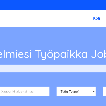
Koti
lmiesi Työpaikka Jo
538 Avoimet Työpaikat päälle Job