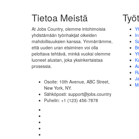
Tietoa Meistä
Työ
At Jobs Country, olemme intohimoisia
Yh
yhdistämään työnhakijat oikeiden
In
mahdollisuuksien kanssa. Ymmärrämme,
S
että uuden uran etsiminen voi olla
Br
pelottava tehtävä, minkä vuoksi olemme
Y
luoneet alustan, joka yksinkertaistaa
K
prosessia.
Au
R
J
Osoite: 10th Avenue, ABC Street,
M
New York, NY.
Sähköposti: support@jobs.country
Puhelin: +1 (123) 456-7878