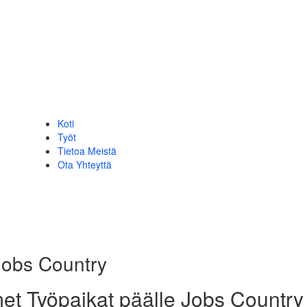
Koti
Työt
Tietoa Meistä
Ota Yhteyttä
Jobs Country
met Työpaikat päälle Jobs Country