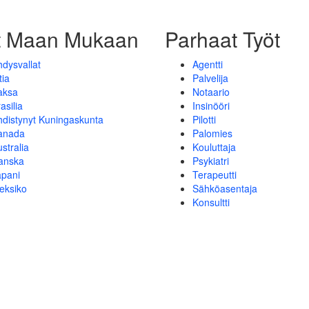
t Maan Mukaan
Parhaat Työt
dysvallat
Agentti
tia
Palvelija
aksa
Notaario
asilia
Insinööri
hdistynyt Kuningaskunta
Pilotti
anada
Palomies
stralia
Kouluttaja
anska
Psykiatri
apani
Terapeutti
eksiko
Sähköasentaja
Konsultti