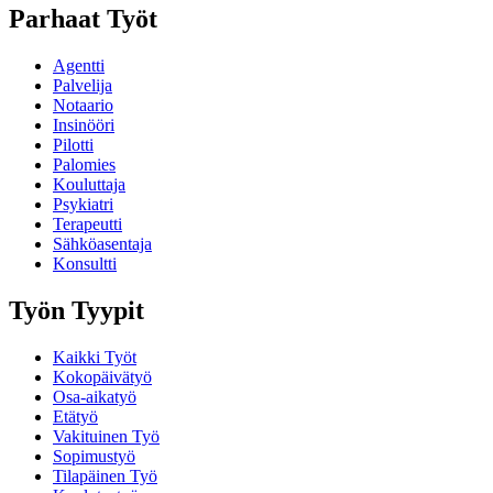
Parhaat Työt
Agentti
Palvelija
Notaario
Insinööri
Pilotti
Palomies
Kouluttaja
Psykiatri
Terapeutti
Sähköasentaja
Konsultti
Työn Tyypit
Kaikki Työt
Kokopäivätyö
Osa-aikatyö
Etätyö
Vakituinen Työ
Sopimustyö
Tilapäinen Työ