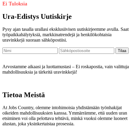
Ei Tuloksia
Ura-Edistys Uutiskirje
Pysy ajan tasalla urallasi eksklusiivisen uutiskirjeemme avulla. Saat
työpaikkahälytyksiä, markkinatrendejä ja henkilökohtaisia
uravinkkejä suoraan sähköpostiisi.
Arvostamme aikaasi ja luottamustasi – Ei roskapostia, vain valittuja
mahdollisuuksia ja tärkeitä uravinkkejä!
Tietoa Meistä
At Jobs Country, olemme intohimoisia yhdistämään työnhakijat
oikeiden mahdollisuuksien kanssa. Ymmärrämme, että uuden uran
etsiminen voi olla pelottava tehtävä, minkä vuoksi olemme luoneet
alustan, joka yksinkertaistaa prosessia.