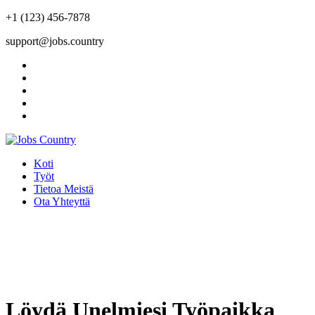
+1 (123) 456-7878
support@jobs.country
Koti
Työt
Tietoa Meistä
Ota Yhteyttä
Löydä Unelmiesi Työpaikka