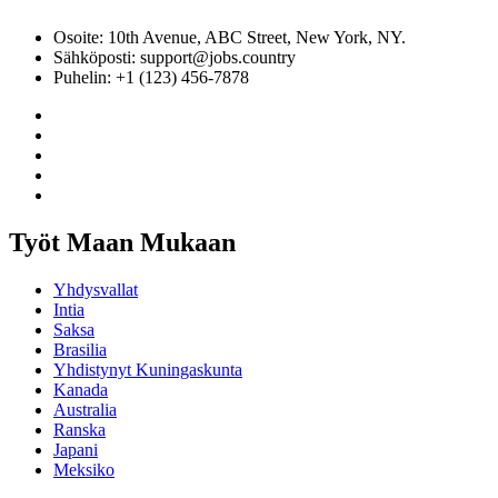
Osoite: 10th Avenue, ABC Street, New York, NY.
Sähköposti: support@jobs.country
Puhelin: +1 (123) 456-7878
Työt Maan Mukaan
Yhdysvallat
Intia
Saksa
Brasilia
Yhdistynyt Kuningaskunta
Kanada
Australia
Ranska
Japani
Meksiko