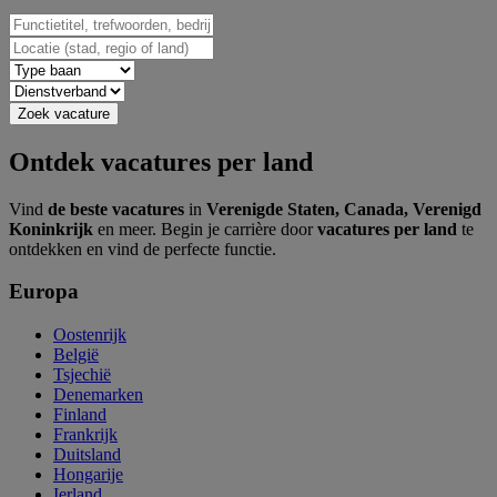
Ontdek vacatures per land
Vind
de beste vacatures
in
Verenigde Staten, Canada, Verenigd
Koninkrijk
en meer. Begin je carrière door
vacatures per land
te
ontdekken en vind de perfecte functie.
Europa
Oostenrijk
België
Tsjechië
Denemarken
Finland
Frankrijk
Duitsland
Hongarije
Ierland