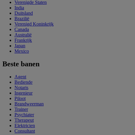
Verenigde Staten
India
Duitsland
Brazilië
Verenigd Koninkrijk
Canada
Australië
Frankrijk
Japan
Mexico
Beste banen
Agent
Bediende
Notaris
Ingenieur
Piloot
Brandweerman
Trainer
Psychiater
Therapeut
Elektricien
Consultant