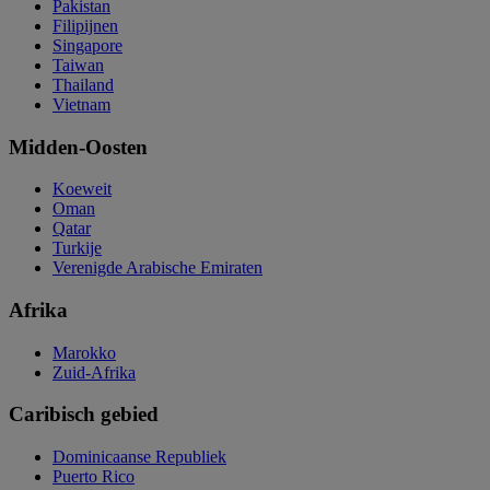
Pakistan
Filipijnen
Singapore
Taiwan
Thailand
Vietnam
Midden-Oosten
Koeweit
Oman
Qatar
Turkije
Verenigde Arabische Emiraten
Afrika
Marokko
Zuid-Afrika
Caribisch gebied
Dominicaanse Republiek
Puerto Rico