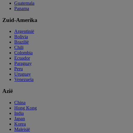
Guatemala
Panama
Zuid-Amerika
Argentinië
Bolivia
Brazilië
Chili
Colombia
Ecuador
Paraguay
Peru
Uruguay
Venezuela
Azië
China
Hong Kong
India
Japan
Korea
Maleisië