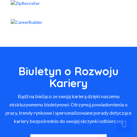
Biuletyn o Rozwoju
Kariery
Bądź na bieżąco ze swoją karierą dzięki naszemu
ekskluzywnemu biuletynowi. Otrzymuj powiadomienia o
pracy, trendy rynkowe i spersonalizowane porady dotyczące
kariery bezpośrednio do swojej skrzynki odbiorczej.