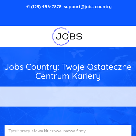
+1 (123) 456-7878
support@jobs.country
Jobs Country: Twoje Ostateczne
Centrum Kariery
Wybierz z 118,925 Wolne
Stanowiska w Polska