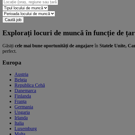
Explorați locuri de muncă în funcție de ța
Găsiți
cele mai bune oportunități de angajare
în
Statele Unite, C
perfect.
Europa
Austria
Belgia
Republica Cehă
Danemarca
Finlanda
Franţa
Germania
Ungaria
Irlanda
Italia
Luxemburg
Malta