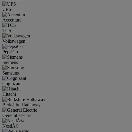
UPS
Accenture
TCS
Volkswagen
PepsiCo
Siemens
Samsung
Cognizant
Hitachi
Berkshire Hathaway
General Electric
NestlÃ©