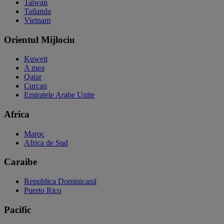
Taiwan
Tailanda
Vietnam
Orientul Mijlociu
Kuweit
A mea
Qatar
Curcan
Emiratele Arabe Unite
Africa
Maroc
Africa de Sud
Caraibe
Republica Dominicană
Puerto Rico
Pacific