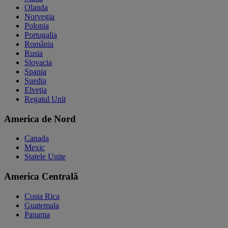
Olanda
Norvegia
Polonia
Portugalia
România
Rusia
Slovacia
Spania
Suedia
Elveţia
Regatul Unit
America de Nord
Canada
Mexic
Statele Unite
America Centrală
Costa Rica
Guatemala
Panama