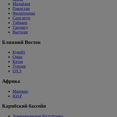
Малайзия
Пакистан
Филиппины
Сингапур
Тайвань
Таиланд
Вьетнам
Ближний Восток
Кувейт
Оман
Катар
Турция
ОАЭ
Африка
Марокко
ЮАР
Карибский бассейн
Доминиканская Республика