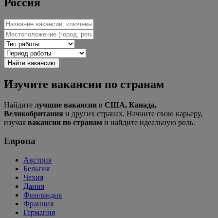
Россия
Изучите вакансии по странам
Найдите
лучшие вакансии
в
США, Канада,
Великобритания
и других странах. Начните свою карьеру,
изучая
вакансии по странам
и найдите идеальную роль.
Европа
Австрия
Бельгия
Чехия
Дания
Финляндия
Франция
Германия