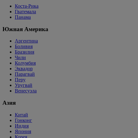
Коста-Рика
Гватемала
Панама
Южная Америка
Аргентина
Боливия
Бразилия
Чили
Колумбия
Эквадор
Парагвай
Перу
Уругвай
Венесуэла
Азия
Китай
Гонконг
Индия
Япония
Корея