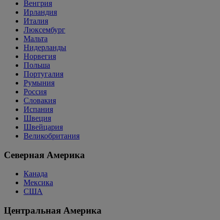
Венгрия
Ирландия
Италия
Люксембург
Мальта
Нидерланды
Норвегия
Польша
Португалия
Румыния
Россия
Словакия
Испания
Швеция
Швейцария
Великобритания
Северная Америка
Канада
Мексика
США
Центральная Америка